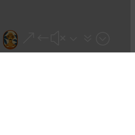
&#x37;
aL LiDO
è un ristorante ed una
lounge, una terrazza nella
suggestiva cornice del golfo di
Lugano.
SCOPRI DI PIÙ