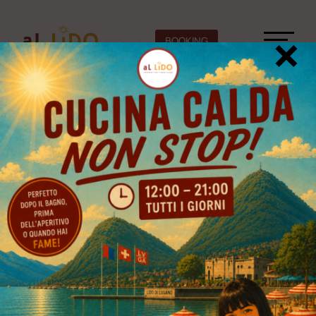
Video
Player
×
BOOKING